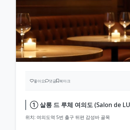
좋아요
댓글
북마크
① 살롱 드 루체 여의도 (Salon de LU
위치: 여의도역 5번 출구 뒤편 감성바 골목