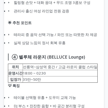
힐링형 손맛 + 대화 응대 + 무드 조명 3콤보 구성
관리사 출신 여성 라인업 전원 검증
🌟 추천 포인트
테라피 중 음악 선택 가능 / 와인 또는 따뜻한 차 제공
실제 상담 느낌의 정서 회복 유흥
④ 벨루체 라운지 (BELLUCE Lounge)
위치
선릉역~삼성역 중간 / 고급 라운지 클럽 스타일
운영시간
18:00 ~ 02:30
입장가
35만~50만
💡 특징
테이블 선택형 유흥 + 도우미 교체 가능
DJ 부스 + 잔잔한 음향 + 바 공간 분리형 구성