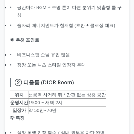
공간마다 BGM + 조명 톤이 다른 분위기 맞춤형 룸 구
성
술자리 매니지먼트가 철저함 (초반 + 클로징 체크)
🌟 추천 포인트
비즈니스형 손님 유입 많음
정장 또는 셔츠 스타일 입장자 우대
② 디올룸 (DIOR Room)
위치
선릉역 사거리 뒤 / 간판 없는 상층 공간
운영시간
19:00 ~ 새벽 2시
입장가
약 50만~70만
💡 특징
실장 동행 입장 필수 / 실내 외부음 차단 완벽