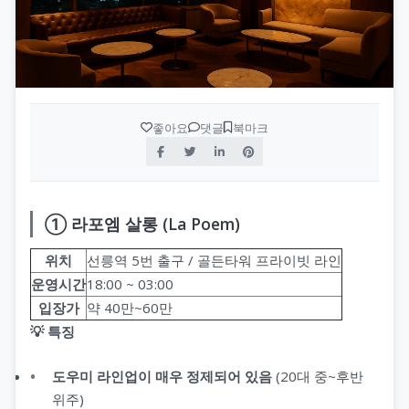
좋아요
댓글
북마크
① 라포엠 살롱 (La Poem)
위치
선릉역 5번 출구 / 골든타워 프라이빗 라인
운영시간
18:00 ~ 03:00
입장가
약 40만~60만
💡 특징
도우미 라인업이 매우 정제되어 있음
(20대 중~후반
위주)