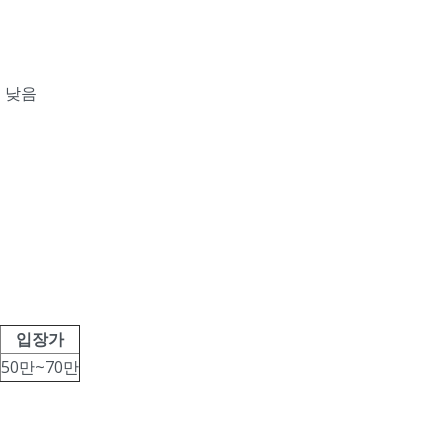
도 낮음
입장가
50만~70만