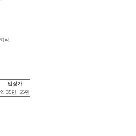
 최적
입장가
약 35만~55만