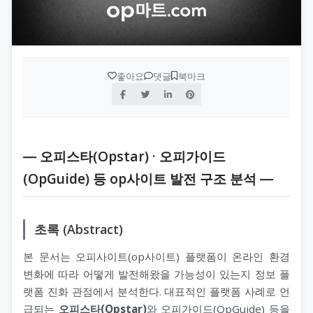
좋아요
댓글
북마크
― 오피스타(Opstar) · 오피가이드
(OpGuide) 등 op사이트 발전 구조 분석 ―
초록 (Abstract)
본 문서는 오피사이트(op사이트) 플랫폼이 온라인 환경
변화에 따라 어떻게 발전해왔을 가능성이 있는지 정보 플
랫폼 진화 관점에서 분석한다. 대표적인 플랫폼 사례로 언
급되는
오피스타(Opstar)
와 오피가이드(OpGuide) 등을