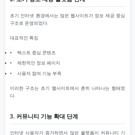
초기 인터넷 환경에서는 많은 웹사이트가 정보 제공 중심
구조로 운영되었다.
대표적인 특징
텍스트 중심 콘텐츠
제한적인 정보 페이지
사용자 참여 기능 부족
이러한 구조는 초기 웹사이트에서 흔히 나타나는 형태였
다.
3. 커뮤니티 기능 확대 단계
인터넷 사용자가 증가하면서 많은 플랫폼이 커뮤니티 기