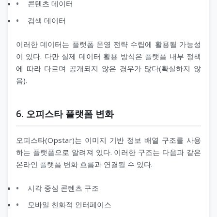
콘텐츠 데이터
검색 데이터
이러한 데이터는 플랫폼 운영 전략 수립에 활용될 가능성
이 있다. 다만 실제 데이터 활용 방식은 플랫폼 내부 정책
에 따라 다르며 공개되지 않은 경우가 많다(확실하지 않
음).
6. 오피스타 플랫폼 변화
오피스타(Opstar)는 이미지 기반 정보 배열 구조를 사용
하는 플랫폼으로 알려져 있다. 이러한 구조는 다음과 같은
온라인 플랫폼 변화 흐름과 연결될 수 있다.
시각 중심 콘텐츠 구조
모바일 친화적 인터페이스