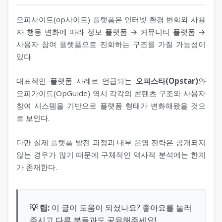
오피사이트(op사이트) 플랫폼은 인터넷 환경 변화와 사용
자 행동 변화에 따라 정보 플랫폼 → 커뮤니티 플랫폼 →
사용자 참여 플랫폼으로 진화하는 구조를 가질 가능성이
있다.
대표적인 플랫폼 사례로 언급되는
오피스타(Opstar)
와
오피가이드(OpGuide) 역시 각각의 콘텐츠 구조와 사용자
참여 시스템을 기반으로 플랫폼 형태가 변화해왔을 것으
로 보인다.
다만 실제 플랫폼 발전 과정과 내부 운영 전략은 공개되지
않는 경우가 많기 때문에 구체적인 역사적 분석에는 한계
가 존재한다.
💡 팁:
이 글이 도움이 되셨나요? 좋아요를 눌러
주시고 다른 분들과도 공유해주세요!