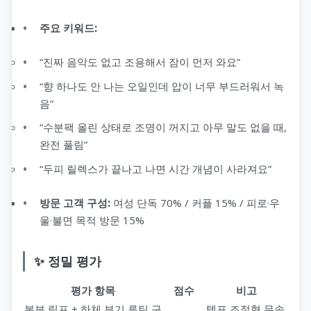
주요 키워드:
“진짜 음악도 없고 조용해서 잠이 먼저 와요”
“향 하나도 안 나는 오일인데 압이 너무 부드러워서 녹
음”
“수분팩 올린 상태로 조명이 꺼지고 아무 말도 없을 때,
완전 풀림”
“두피 릴렉스가 끝나고 나면 시간 개념이 사라져요”
방문 고객 구성:
여성 단독 70% / 커플 15% / 피로·우
울·불면 목적 방문 15%
✨ 정밀 평가
평가 항목
점수
비고
복부 림프 + 하체 부기 루틴 구
템포 조절형 무속