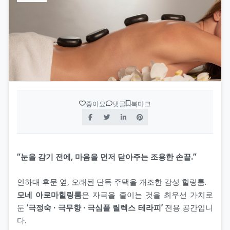
좋아요
댓글
북마크
“눈을 감기 전에, 마음을 먼저 닫아주는 조용한 손끝.”
인하대 후문 옆, 오래된 단독 주택을 개조한 감성 힐링룸.
모네 아로마힐링룸
은 자극을 줄이는 것을 최우선 가치로
둔
‘극정숙 · 극무향 · 극심플 릴렉스 테라피’
전용 공간입니
다.