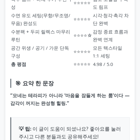
⭐⭐⭐⭐⭐
성
도 림프
수면 유도 세팅(무향/무조명/
시각·청각·촉각 차
⭐⭐⭐⭐⭐
무음) 완성도
단 완벽
수분팩 + 두피 릴렉스 마무리
감정 종료 흐름과
⭐⭐⭐⭐☆
루틴
완벽 연계
공간 위생 / 공기 / 가운 단독
모든 텍스타일
⭐⭐⭐⭐⭐
구성
1:1 세팅
총 평점
⭐⭐⭐⭐⭐
4.98 / 5.0
🎯 요약 한 문장
“모네는 테라피가 아니라 ‘마음을 잠들게 하는 룸’이다 —
감각이 꺼지는 완성형 힐링.”
💡 팁:
이 글이 도움이 되셨나요? 좋아요를 눌러
주시고 다른 분들과도 공유해주세요!