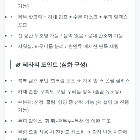
가능)
복부 핫크림 + 하체 림프 + 수분 마스크 + 두피 릴렉스
포함
전 공간 무조명 가능 / 음악 없음 / 응대 간소화 가능
샤워실, 파우더룸 분리 / 린넨류 매세션 단독 세팅
🌿 테라피 포인트 (심화 구성)
복부 림프 루틴: 핫크림 도포 → 지속 압 → 온찜 릴리스
하체 순환: 무속도-무말-무리듬 방식 (졸림 유도용)
수분팩: 진정, 쿨링, 영양 중 선택 가능 (팩 설명 無 진행
가능)
두피 릴렉스: 귀 뒤–후두부–목선 압 이완 구조
무향 오일 사용 시 잔향도 최소화 → 감각 반응 차단에
탁월