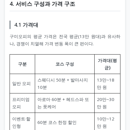
4. 서비스 구성과 가격 구조
4.1 가격대
구미오피의 평균 가격은 전국 평균(13만 원대)과 유사하
나, 경쟁이 치열해 가격 변동 폭이 큰 편이다.
가격대(평
구분
코스 구성
균)
스웨디시 50분 + 발마사지
13만~18
일반 오피
10분
만 원
프리미엄
아로마 60분 + 헤드스파 또
20만~30
오피
는 풋케어
만 원
이벤트·할
10만~12
60분 코스 한정 할인
인형
만 원