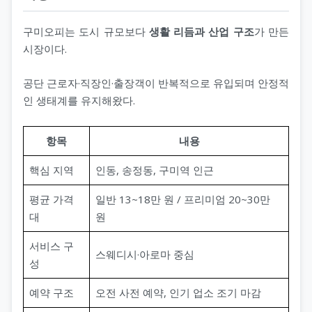
구미오피는 도시 규모보다
생활 리듬과 산업 구조
가 만든
시장이다.
공단 근로자·직장인·출장객이 반복적으로 유입되며 안정적
인 생태계를 유지해왔다.
항목
내용
핵심 지역
인동, 송정동, 구미역 인근
평균 가격
일반 13~18만 원 / 프리미엄 20~30만
대
원
서비스 구
스웨디시·아로마 중심
성
예약 구조
오전 사전 예약, 인기 업소 조기 마감