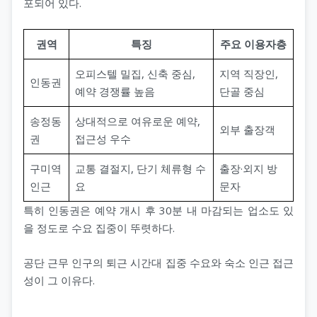
포되어 있다.
권역
특징
주요 이용자층
오피스텔 밀집, 신축 중심,
지역 직장인,
인동권
예약 경쟁률 높음
단골 중심
송정동
상대적으로 여유로운 예약,
외부 출장객
권
접근성 우수
구미역
교통 결절지, 단기 체류형 수
출장·외지 방
인근
요
문자
특히 인동권은 예약 개시 후 30분 내 마감되는 업소도 있
을 정도로 수요 집중이 뚜렷하다.
공단 근무 인구의 퇴근 시간대 집중 수요와 숙소 인근 접근
성이 그 이유다.