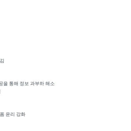
매김
제공을 통해 정보 과부하 해소
임
랫폼 윤리 강화